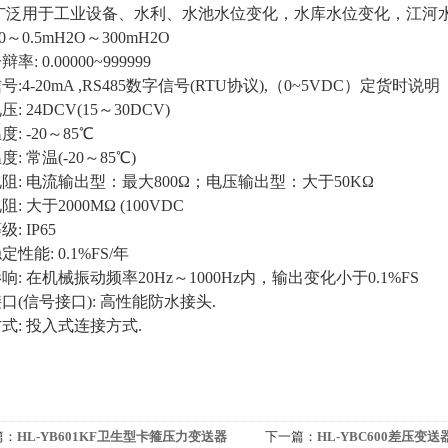
:广泛用于工业设备、水利、水池水位变化，水库水位变化，江河
 0～0.5mH2O～300mH2O
分辩率
: 0.00000~999999
信号
:4-20mA ,RS485数字信号(RTU协议),（0~5VDC）定货时说明
电压
: 24DCV(15～30DCV)
温度
: -20～85℃
温度
: 常温(-20～85℃)
电阻
: 电流输出型：最大800Ω；电压输出型：大于50KΩ
电阻
: 大于2000MΩ (100VDC
等级
: IP65
稳定性能
: 0.1%FS/年
影响
: 在机械振动频率20Hz～1000Hz内，输出变化小于0.1%FS
接口
(信号接口): 高性能防水接头.
方式
: 投入式连接方式.
篇：
HL-YB601KF卫生型卡箍压力变送器
下一篇：
HL-YBC600差压变送