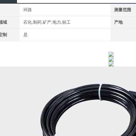
环路
测量范围
领域
石化,制药,矿产,电力,轻工
产地
定制
是