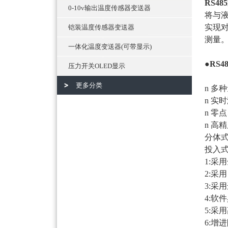
RS4
0-10v输出温度传感器变送器
将与
实现
铠装温度传感器变送器
测量
一体化温度变送器(可带显示)
●
RS
压力开关OLED显示
更多分类
n 多
n 实
n 零
n 高
分体
投入
1:采
2:采
3:采
4:软
5:
6:增