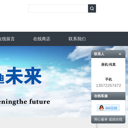
在线留言
在线商店
联系我们
联系人
座机/传真
手机
13572257472
在线客服
用心服务 成就你我