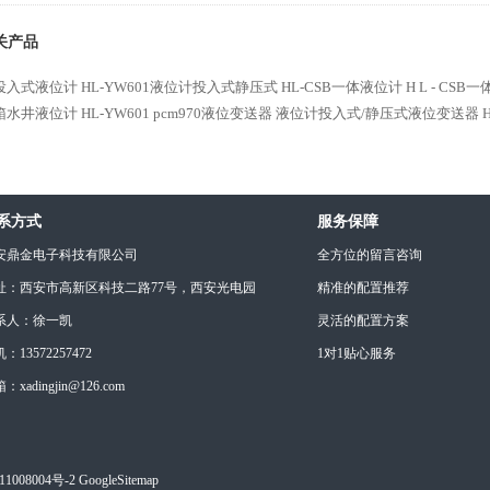
关产品
投入式液位计
HL-YW601液位计投入式静压式
HL-CSB一体液位计
H L - CS
箱水井液位计
HL-YW601 pcm970液位变送器
液位计投入式/静压式液位变送器
系方式
服务保障
安鼎金电子科技有限公司
全方位的留言咨询
址：西安市高新区科技二路77号，西安光电园
精准的配置推荐
系人：徐一凯
灵活的配置方案
：13572257472
1对1贴心服务
：xadingjin@126.com
1008004号-2
GoogleSitemap