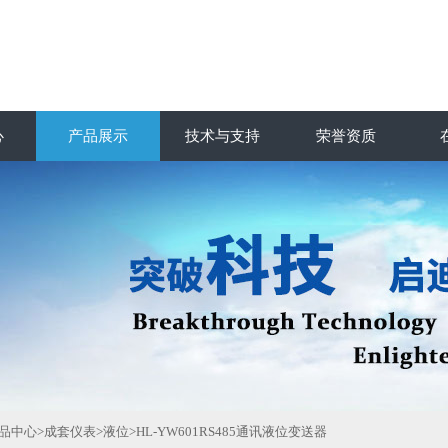
心
产品展示
技术与支持
荣誉资质
品中心
>
成套仪表
>
液位
>HL-YW601RS485通讯液位变送器