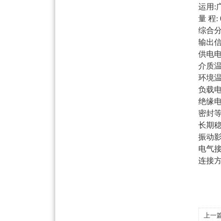
运用
量
程
:
综合
输出
供电
介质
环境
负载
绝缘
密封
长期
振动
电气
连接
上一