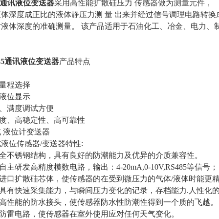
85通讯液位变送器
采用高性能扩散硅压力
传感器做为测量元件，
液体深度成正比的液体静压力测
量
出来并经过信号调理电路转换
对液体深度的准确测量。
该产品适用于石油化工、冶金、电力、
。
485通讯液位变送器
产品特点
种量程选择
时液位显示
点、满度调试方便
精度、高稳定性、高可靠性
式
液位计变送器
式液位传感器
/变送器特性:
用全不锈钢结构，具有良好的防潮能力及优异的介质兼容性。
用自主研发高精度模数电路，输出：4-20mA,0-10V,RS485等信号；
用进口扩散硅芯体，使传感器的在受到微压力的气体/液体时能更
件具有快速采集能力，与瞬间压力变化的记录，存档能力.人性化
采用高性能的防水接头，使传感器防水性防潮性得到一个质的飞越。
进防雷电路，使传感器在室外使用应对任何天气变化。