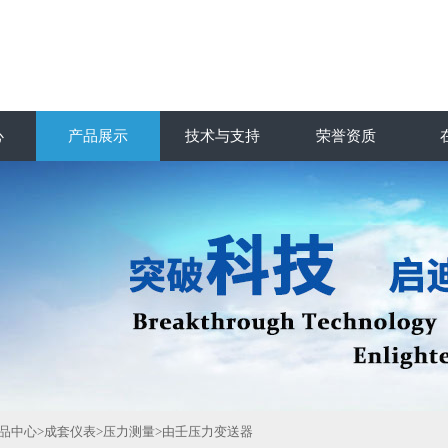
心
产品展示
技术与支持
荣誉资质
品中心
>
成套仪表
>
压力测量
>由壬压力变送器