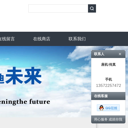
在线留言
在线商店
联系我们
联系人
座机/传真
手机
13572257472
在线客服
用心服务 成就你我