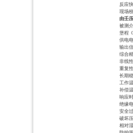
反应
现场
由壬
被测
堡程
供电
输出
综合
非线
重复
长期
工作
补偿
响应
绝缘
安全
破坏
相对
防护