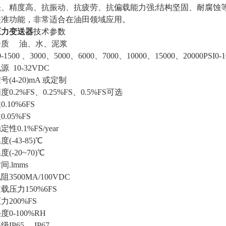
快、精度高、抗振动、抗疲劳、抗偏载能力强;结构坚固、耐腐蚀
校准功能，非常适合在油田领域应用。
压力变送器
技术参数
介质
油、水、泥浆
0-1500 、3000、5000、6000、7000、10000、15000、20000PSI0
电源
10-32VDC
信号
(4-20)mA 或定制
精度
0.2%FS、0.25%FS、0.5%FS可选
性
0.10%6FS
性
0.05%FS
稳定性
0.1%FS/year
温度
(-43-85)℃
温度
(-20~70)℃
时间
.lmms
电阻
3500MA/100VDC
过载压力
150%6FS
压力
200%FS
湿度
0-100%RH
等级
IP65 、IP67