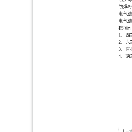
防爆
电气
电气
接插
1、四
2、六
3、直
4、两
上一