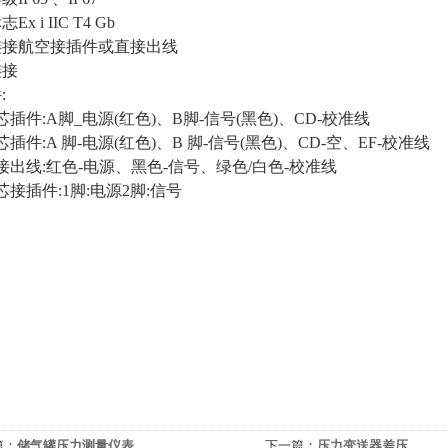
标志
Ex i IIC T4 Gb
连接航空接插件或直接出线
连接
件
:
芯插件:A脚_电源(红色)、B脚-信号(黑色)、CD-校准线
芯插件:A 脚-电源(红色)、B 脚-信号(黑色)、CD-空、EF-校准线
接出线:红色-电源、黑色-信号、绿色/白色-校准线
芯接插件:1脚:电源2脚:信号
篇：
储气罐压力测量仪表
下一篇：
压力变送器差压