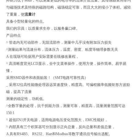
抑制力优于90db，可以测量更低的电导率的流体介质流量。其传感器采用非均
匀磁场技术及特殊的磁路结构，磁场稳定可靠，而且大大的缩小了体积。减轻
了重量，使
流量计
具备小型轻量化的特点。
我们的宗員：以质量求生存，以服务赢口碑。
产品特点
^ 管道内无可动部件，无阻流部件，测量中几乎没有附加压力损失
^測量結果与流速分布，流体压力，温度、密度、粘度等物理参数无关
A 在现场可给据用户安际需要在线修改量程，
^ 高清晰度背光LCD显示，全中文菜单操作，使用方便，操作简单。易学易
懂，
采用SMD器件和表面贴装！（SMT电路可靠性高）
_ 采用32位高性能微处理器远算速度快，精度高。可编程频率低频矩形方波励
磁，提高了流量
测量的稳定性，功耗低。
^全数字量的处理，抗干扰能力强，测量可靠，精度高，流量测量范围可达
150:1
^ 超低EN1开关电源，适用电源电压变化范围大，EMC性能好，
^ 内部具有三个积算器可分别显示正向总量，反向总量和差值总量，
A 具有RS4B5、 RS232、Hart和Modbus等数字通讯信号输出选配。