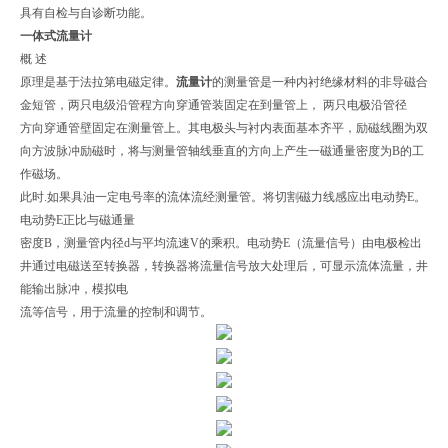
具有自检与自诊断功能。
一体式流量计
概 述
原理是基于法拉第电磁定律。
流量计
的测量管是一种内衬绝缘材料的非导磁合
金短管，两只电级沿管程方向穿通管装固定在到量管上， 两只电极沿管径
方向穿通管壁固定在测量管上。其电极头与衬内表面基本齐平，励磁线圈为双
向方波脉冲励磁时，将与测量管轴线垂直的方向上产生一磁通量密度为B的工
作磁场。
此时.如果具油一定电号率的流体流经测量管。将切割磁力线感应出电动势E。
电动势E正比与磁通量
密度B，测量管内径d与平均流速V的乘积。电动势E（流量信号）由电极检出
井通过电磁送至转换器，转换器将流量信号放大处理后，可显示流体流量，井
能输出脉冲，模拟电
流等信号，用于流量的控制和调节。