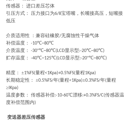
传感器：
进口差压芯体
引压方式：
压力接口为
宝塔嘴，长嘴接高压，短嘴接
6/8
低压
介质适用性
：兼容硅橡胶
无腐蚀性干燥气体
/
补偿温度：
℃
℃
-10
~80
介质温度：
°℃
℃
显示型
℃
℃
-30
~80
(LCD
:-20
~80
)
贮存温度：
℃
℃
显示型
°℃
℃
-40
~125
(LCD
:-20
~80
)
精度：
±
量程
量程
1%FS(
<1Kpa)+0.5%FS(
1Kpa)
长期稳定性：
±
年
量程
±
年
量程
0.5%FS/
(
<1Kpa)
0.3%FS/
(
≥
lKpa)
温度参数：
传感器补偿
℃漂移
传感器温
:-10-60
:+0.3%FS/C(
度补偿范围内
)
变送器差压传感器