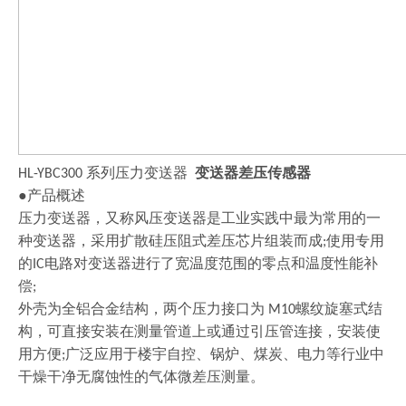
系列压力变送器
变送器差压传感器
HL-YB
C
300
●产品概述
压力变送器，又称风压变送器是工业实践中最为常用的一
种变送器，采用扩散硅压阻式差压芯片组装而成
使用专用
;
的
电路对变送器进行了宽温度范围的零点和温度性能补
IC
偿
;
外壳为全铝合金结构，两个压力接口为
螺纹旋塞式结
M10
构，可直接安装在测量管道上或通过引压管连接，安装使
用方便
广泛应用于楼宇自控、锅炉、煤炭、电力等行业中
;
干燥干净无腐蚀性的气体微差压测量。