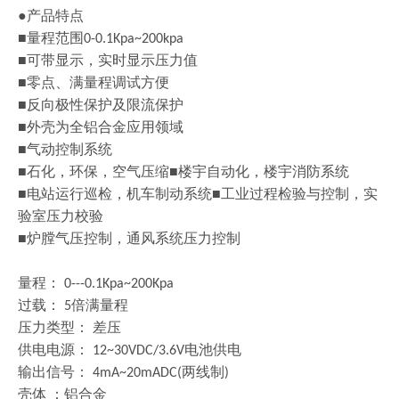
●产品特点
■量程范围
0-0.1Kpa~200kpa
■可带显示，实时显示压力值
■零点、满量程调试方便
■反向极性保护及限流保护
■外壳为全铝合金应用领域
■气动控制系统
■石化，环保，空气压缩■楼宇自动化，楼宇消防系统
■电站运行巡检，机车制动系统■工业过程检验与控制，实
验室压力校验
■炉膛气压控制，通风系统压力控制
量程：
0---0.1Kpa~200Kpa
过载：
倍满量程
5
压力类型：
差压
供电电源：
电池供电
12~30VDC/3.6V
输出信号：
两线制
4mA~20mADC(
)
壳体
：铝合金