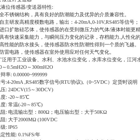
式液位传感器
/变送器特性:
用全不锈钢结构，具有良好的防潮能力及优异的介质兼容性。
用自主研发高精度模数电路，输出：4-20mA,0-10V,RS485等信号；
用进口扩散硅芯体，使传感器的在受到微压力的气体/液体时能更
件具有快速采集能力，与瞬间压力变化的记录，存档能力.人性化
采用高性能的防水接头，使传感器防水性防潮性得到一个质的飞越。
进防雷电路，使传感器在室外使用应对任何天气变化。
:广泛用于工业设备、水利、水池水位变化，水库水位变化，江河
 0～0.5mH2O～300mH2O
分辩率
: 0.00000~999999
信号
:4-20mA ,RS485数字信号(RTU协议),（0~5VDC）定货时说明
电压
: 24DCV(15～30DCV)
温度
: -20～85℃
温度
: 常温(-20～85℃)
电阻
: 电流输出型：800Ω；电压输出型：大于50KΩ
电阻
: 大于2000MΩ (100VDC
等级
: IP65
稳定性能
: 0.1%FS/年