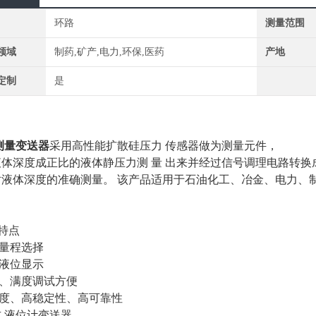
环路
测量范围
领域
制药,矿产,电力,环保,医药
产地
定制
是
测量变送器
采用高性能扩散硅压力 传感器做为测量元件，
液体深度成正比的液体静压力测
量
出来并经过信号调理电路转换
对液体深度的准确测量。
该产品适用于石油化工、冶金、电力、
。
●产品
种量程选择
时液位显示
点、满度调试方便
精度、高稳定性、高可靠性
式
液位计变送器