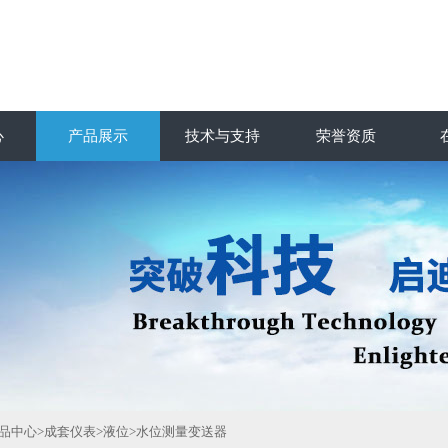
心
产品展示
技术与支持
荣誉资质
品中心
>
成套仪表
>
液位
>水位测量变送器