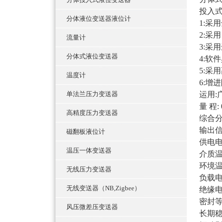
投入
分体液位变送器液位计
1:采
2:采
流量计
3:采
分体式液位变送器
4:软
5:
温度计
6:增
单法兰压力变送器
运用
量
程
:
高精度压力变送器
综合
输出
磁翻板液位计
供电
温压一体变送器
介质
环境
无线压力变送器
负载
无线变送器（NB,Zigbee）
绝缘
密封
风压微差压变送器
长期