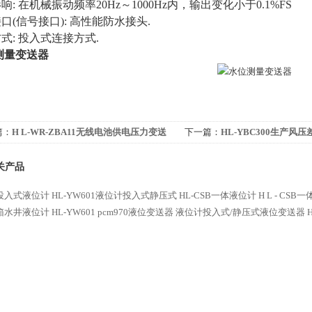
影响
: 在机械振动频率20Hz～1000Hz内，输出变化小于0.1%FS
接口
(信号接口): 高性能防水接头.
方式
: 投入式连接方式.
测量变送器
篇：
H L-WR-ZBA11无线电池供电压力变送
下一篇：
HL-YBC300生产风
关产品
投入式液位计
HL-YW601液位计投入式静压式
HL-CSB一体液位计
H L - CS
箱水井液位计
HL-YW601 pcm970液位变送器
液位计投入式/静压式液位变送器