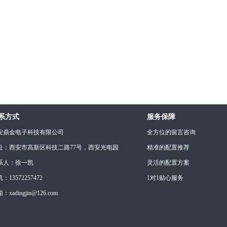
系方式
服务保障
安鼎金电子科技有限公司
全方位的留言咨询
址：西安市高新区科技二路77号，西安光电园
精准的配置推荐
系人：徐一凯
灵活的配置方案
：13572257472
1对1贴心服务
：xadingjin@126.com