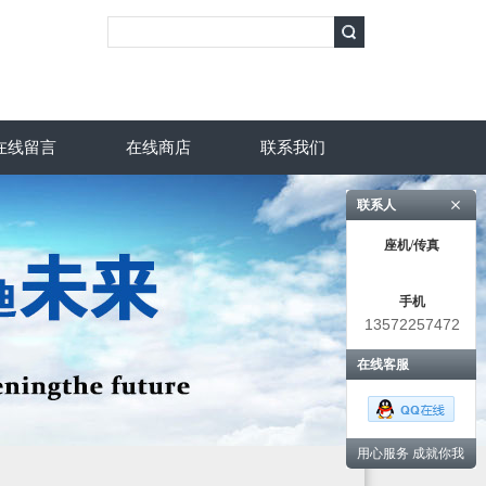
在线留言
在线商店
联系我们
联系人
座机/传真
手机
13572257472
在线客服
用心服务 成就你我