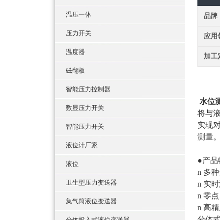
温压一体
品牌
压力开关
应用
温度器
加工
磁翻板
智能压力控制器
水位
数显压力开关
将与
实现
智能压力开关
测量
液位计厂家
液位
n 多
卫生型压力变送器
n 实
n 零
集气筒液位变送器
n 高
分体
分体投入式液位变送器