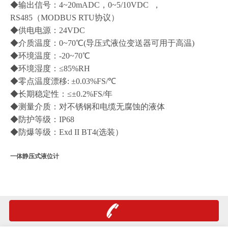
◆输出信号：4~20mADC，0~5/10VDC ，
RS485（MODBUS RTU协议）
◆供电电源：24VDC
◆介质温度：0~70℃(导压式液位变送器可用于高温)
◆环境温度：-20~70℃
◆环境湿度：≤85%RH
◆零点温度漂移: ±0.03%FS/℃
◆长期稳定性：≤±0.2%FS/年
◆测量介质：对不锈钢和电缆无腐蚀的液体
◆防护等级：IP68
◆防爆等级：Exd II BT4(选装）
一体静压式液位计