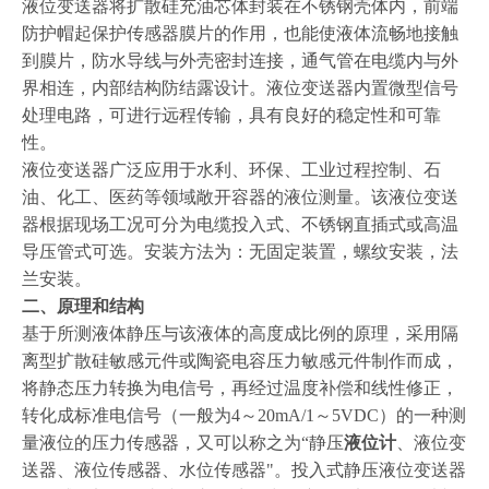
液位变送器将扩散硅充油芯体封装在不锈钢壳体内，前端
防护帽起保护传感器膜片的作用，也能使液体流畅地接触
到膜片，防水导线与外壳密封连接，通气管在电缆内与外
界相连，内部结构防结露设计。液位变送器内置微型信号
处理电路，可进行远程传输，具有良好的稳定性和可靠
性。
液位变送器广泛应用于水利、环保、工业过程控制、石
油、化工、医药等领域敞开容器的液位测量。该液位变送
器根据现场工况可分为电缆投入式、不锈钢直插式或高温
导压管式可选。安装方法为：无固定装置，螺纹安装，法
兰安装。
二、原理和结构
基于所测液体静压与该液体的高度成比例的原理，采用隔
离型扩散硅敏感元件或陶瓷电容压力敏感元件制作而成，
将静态压力转换为电信号，再经过温度补偿和线性修正，
转化成标准电信号（一般为
4～20mA/1～5VDC）的一种测
量液位的压力传感器，又可以称之为“静压
液位计
、液位变
送器、液位传感器、水位传感器"。投入式静压液位变送器