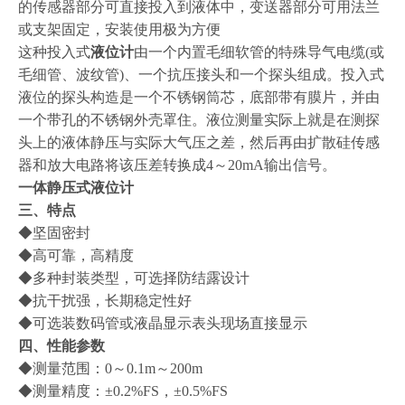
的传感器部分可直接投入到液体中，变送器部分可用法兰
或支架固定，安装使用极为方便
这种投入式
液位计
由一个内置毛细软管的特殊导气电缆
(或
毛细管、波纹管)、一个抗压接头和一个探头组成。投入式
液位的探头构造是一个不锈钢筒芯，底部带有膜片，并由
一个带孔的不锈钢外壳罩住。液位测量实际上就是在测探
头上的液体静压与实际大气压之差，然后再由扩散硅传感
器和放大电路将该压差转换成4～20mA输出信号。
一体静压式液位计
三、特点
◆坚固密封
◆高可靠，高精度
◆多种封装类型，可选择防结露设计
◆抗干扰强，长期稳定性好
◆可选装数码管或液晶显示表头现场直接显示
四、性能参数
◆测量范围：0～0.1m～200m
◆测量精度：±0.2%FS，±0.5%FS