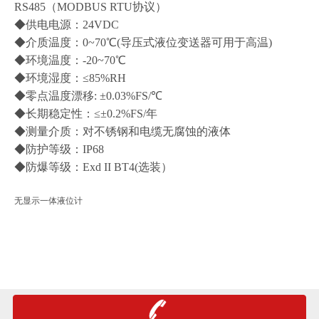
RS485（MODBUS RTU协议）
◆供电电源：24VDC
◆介质温度：0~70℃(导压式液位变送器可用于高温)
◆环境温度：-20~70℃
◆环境湿度：≤85%RH
◆零点温度漂移: ±0.03%FS/℃
◆长期稳定性：≤±0.2%FS/年
◆测量介质：对不锈钢和电缆无腐蚀的液体
◆防护等级：IP68
◆防爆等级：Exd II BT4(选装）
无显示一体液位计