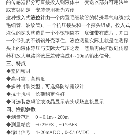
的传感器部分可直接投入到液体中，变送器部分可用法兰
或支架固定，安装使用极为方便
这种投入式
液位计
由一个内置毛细软管的特殊导气电缆
(或
毛细管、波纹管)、一个抗压接头和一个探头组成。投入式
液位的探头构造是一个不锈钢筒芯，底部带有膜片，并由
一个带孔的不锈钢外壳罩住。液位测量实际上就是在测探
头上的液体静压与实际大气压之差，然后再由扩散硅传感
器和放大电路将该压差转换成4～20mA输出信号。
三、特点
◆坚固密封
◆高可靠，高精度
◆多种封装类型，可选择防结露设计
◆抗干扰强，长期稳定性好
◆可选装数码管或液晶显示表头现场直接显示
四、性能参数
◆测量范围：0～0.1m～200m
◆测量精度：±0.2%FS，±0.5%FS
◆输出信号：4~20mADC，0~5/10VDC ，