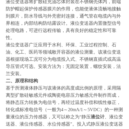
液位变送器将扩散硅充油芯体封装在不锈钢壳体内，前端
防护帽起保护传感器膜片的作用，也能使液体流畅地接触
到膜片，防水导线与外壳密封连接，通气管在电缆内与外
界相连，内部结构防结露设计。液位变送器内置微型信号
处理电路，可进行远程传输，具有良好的稳定性和可靠
性。
液位变送器广泛应用于水利、环保、工业过程控制、石
油、化工、医药等领域敞开容器的液位测量。该液位变送
器根据现场工况可分为电缆投入式、不锈钢直插式或高温
导压管式可选。安装方法为：无固定装置，螺纹安装，法
兰安装。
二、原理和结构
基于所测液体静压与该液体的高度成比例的原理，采用隔
离型扩散硅敏感元件或陶瓷电容压力敏感元件制作而成，
将静态压力转换为电信号，再经过温度补偿和线性修正，
转化成标准电信号（一般为
4～20mA/1～5VDC）的一种测
量液位的压力传感器，又可以称之为“静压
液位计
、液位变
送器、液位传感器、水位传感器"。投入式静压液位变送器