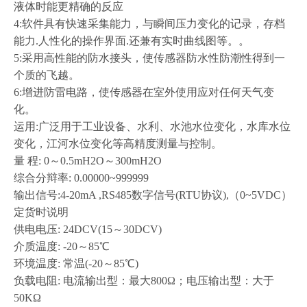
液体时能更精确的反应
4:软件具有快速采集能力，与瞬间压力变化的记录，存档
能力.人性化的操作界面.还兼有实时曲线图等。。
5:采用高性能的防水接头，使传感器防水性防潮性得到一
个质的飞越。
6:增进防雷电路，使传感器在室外使用应对任何天气变
化。
运用
:广泛用于工业设备、水利、水池水位变化，水库水位
变化，江河水位变化等高精度测量与控制。
量
程
: 0～0.5mH2O～300mH2O
综合分辩率
: 0.00000~999999
输出信号
:4-20mA ,RS485数字信号(RTU协议),（0~5VDC）
定货时说明
供电电压
: 24DCV(15～30DCV)
介质温度
: -20～85℃
环境温度
: 常温(-20～85℃)
负载电阻
: 电流输出型：最大800Ω；电压输出型：大于
50KΩ