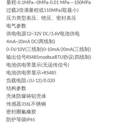
量程
-0.1MPa--0MPa-0.01 MPa---100MPa
过载
倍满量程或
取最小
2
110MPa(
)
压力类型表压、绝压、密封表压
电气参数
供电电源
电池供电
12~32V DC/3.6V
两线制
4mA~20mA DC(
)
三线制
三线制
0-5V/10V(
)0-10mA/20mA(
)
输出信号
协议
四线制
RS485modbusRTU
(
)
电池供电带显示
无远传信号
(
)
电池供电带显示
+RS485
负载电阻
≤
(U-12)/0.020
结构参数
壳体防爆铸铝壳体
传感器
不锈钢
316L
密封圈氟橡胶
防护等级
IP65