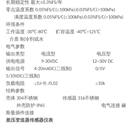
长期稳定性
最大
±
年
0.3%FS/
零点温度系数
≤
0.05%FS/C(
100kPa);0.03%FS/C(>100kPa)
满度温度系数
≤
0.05%FS/C(
100kPa);0.03%FS/C(>100kPa)
环境条件
工作温度
℃
℃ 贮存温度
℃
℃
-30
-80
-40
~125
介质 制冷剂或水
电气参数
输出类型
电流型
电压型
供电电源
9-30VDC 12~30V DC
输出信号
二线制
4-20mADC(
) 0/1V-
三线制
5/10VDC(
)
负载电阻
≤
≥
(U-9) /0.02
10k
结构参数
壳体
不锈钢 传感器
不锈钢
304
316
外壳防护
电气连接 赫
IP65
斯曼插件连接
差压变送器传感器仪表