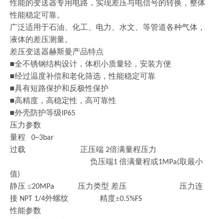
性能的变送器专用电路，实现差压与电信号的转换，整体
性能稳定可靠。
广泛适用于石油、化工、电力、水文、等管道各种气体，
液体的差压测量。
差压变送器赫斯曼产品特点
■全不锈钢结构设计，体积小质量轻，安装方便
■经过温度补偿和老化筛选，性能稳定可靠
■具有短路保护和反极性保护
■高精度，高稳定性，高可靠性
■外壳防护等级
IP65
压力参数
量程
0~3bar
过载
正压端
倍满量程压力
2
负压端
倍满量程或
取最小
1
1MPa(
值
)
静压
≤
压力类型 差压 压力连
20MPa
接
外螺纹 精度±
NPT 1/4
0.5%FS
性能参数