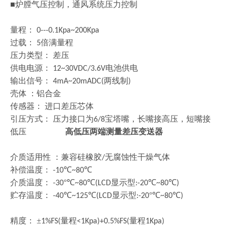
■炉膛气压控制，通风系统压力控制
量程：
0---0.1Kpa~200Kpa
过载：
倍满量程
5
压力类型：
差压
供电电源：
电池供电
12~30VDC/3.6V
输出信号：
两线制
4mA~20mADC(
)
壳体
：铝合金
传感器：
进口差压芯体
引压方式：
压力接口为
宝塔嘴，长嘴接高压，短嘴接
6/8
低压
高低压两端测量差压变送器
介质适用性
：兼容硅橡胶
无腐蚀性干燥气体
/
补偿温度：
℃
℃
-10
~80
介质温度：
°℃
℃
显示型
℃
℃
-30
~80
(LCD
:-20
~80
)
贮存温度：
℃
℃
显示型
°℃
℃
-40
~125
(LCD
:-20
~80
)
精度：
±
量程
量程
1%FS(
<1Kpa)+0.5%FS(
1Kpa)