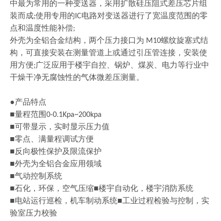
中最为常用的一种变送器，采用扩散硅压阻式差压芯片组
装而成
使用专用的
电路对变送器进行了宽温度范围的零
;
IC
点和温度性能补偿
;
外壳为全铝合金结构，两个压力接口为
螺纹旋塞式结
M10
构，可直接安装在测量管道上或通过引压管连接，安装使
用方便
广泛应用于楼宇自控、锅炉、煤炭、电力等行业中
;
干燥干净无腐蚀性的气体微差压测量。
●产品特点
■量程范围
0-0.1Kpa~200kpa
■可带显示，实时显示压力值
■零点、满量程调试方便
■反向极性保护及限流保护
■外壳为全铝合金应用领域
■气动控制系统
■石化，环保，空气压缩■楼宇自动化，楼宇消防系统
■电站运行巡检，机车制动系统■工业过程检验与控制，实
验室压力校验