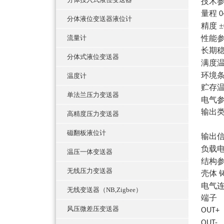
技术
量程
0
分体液位变送器液位计
精度
±
流量计
性能
长期
分体式液位变送器
满度
环境
温度计
贮存
单法兰压力变送器
电气
输出
高精度压力变送器
磁翻板液位计
输出
负载
温压一体变送器
结构
无线压力变送器
壳体
电气
无线变送器（NB,Zigbee）
端子
风压微差压变送器
O
OU