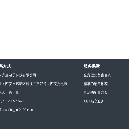
系方式
服务保障
安鼎金电子科技有限公司
全方位的留言咨询
址：西安市高新区科技二路77号，西安光电园
精准的配置推荐
系人：徐一凯
灵活的配置方案
：13572257472
1对1贴心服务
：xadingjin@126.com