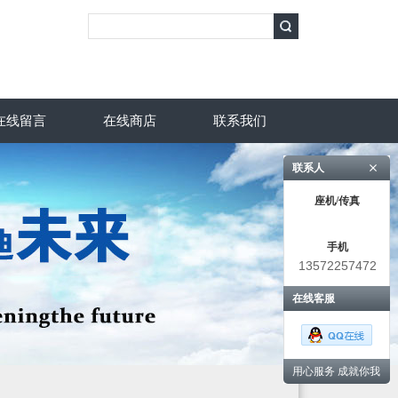
在线留言
在线商店
联系我们
联系人
座机/传真
手机
13572257472
在线客服
用心服务 成就你我