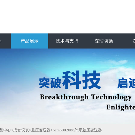
心
产品展示
技术与支持
荣誉资质
品中心
>
成套仪表
>
差压变送器
>pcm6002088外形差压变送器