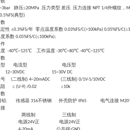
参数
静压≤
压力类型 差压 压力连接
外螺纹，
~3bar
20MPa
NPT 1/4
M
典型
0.5%FS(
)
参数
稳定性
±
年 零点温度系数
≤
0.3%FS/
0.03%FS/C(>100kPa) 0.05%FS/C(
温度系数
≤
0.05%FS/C(
100kPa);
条件
温度
℃
℃ 工作温度
℃
℃
℃
℃
-40
~125
-30
~80
-40
~125
参数
类型
电流型
电压型
12~30VDC 15~30V DC
信号
二线制
三线制
(
) 4~20mADC (
) 0/1V-5/10VDC
电阻
≤
≥
(U-9) /0.02
10k
参数
铸铝
传感器
不锈钢 外壳防护
电气连接
316
IP65
M20*
连接
两线制
三线制
电源
正 电源
正
UT+
24V
24V
公共端
T- 4-20mA
:GND