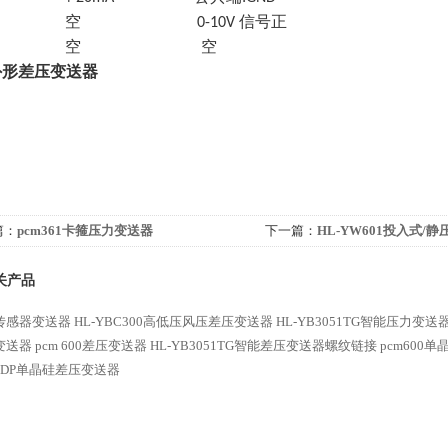
空
信号正
ST+
0-10V
空 空
ST-
8外形差压变送器
篇：
pcm361卡箍压力变送器
下一篇：
HL-YW601投入式/
关产品
传感器变送器
HL-YBC300高低压风压差压变送器
HL-YB3051TG智能压力变
变送器
pcm 600差压变送器
HL-YB3051TG智能差压变送器螺纹链接
pcm600
51DP单晶硅差压变送器