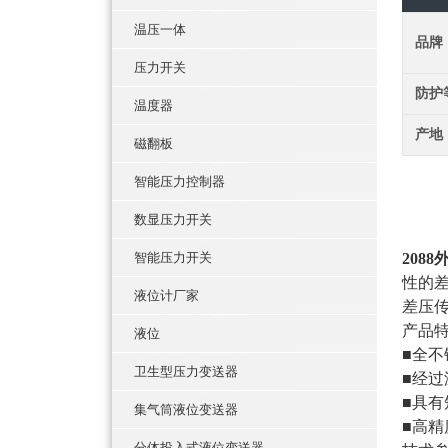
温压一体
品牌
压力开关
防护
温度器
产地
磁翻板
智能压力控制器
数显压力开关
智能压力开关
208
性的
液位计厂家
差压
产品
液位
■全
卫生型压力变送器
■经
■具
集气筒液位变送器
■高
分体投入式液位变送器