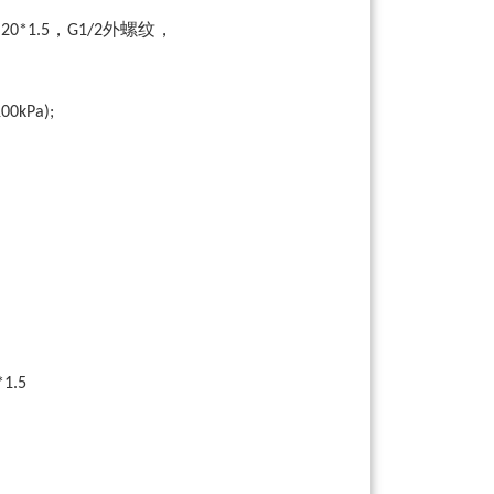
，
外螺纹，
20*1.5
G1/2
100kPa);
1.5