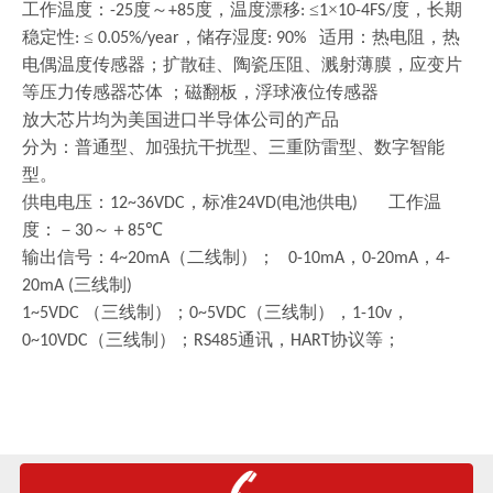
工作温度：
度～
度，温度漂移
≤
×
度，长期
-25
+85
:
1
10-4FS/
稳定性
≤
，储存湿度
适用：热电阻，热
:
0.05%/year
: 90%
电偶温度传感器；扩散硅、陶瓷压阻、溅射薄膜，应变片
等压力传感器芯体
；磁翻板，浮球液位传感器
放大芯片均为美国进口半导体公司的产品
分为：普通型、加强抗干扰型、三重防雷型、数字智能
型。
供电电压：
，标准
电池供电
工作温
12~36VDC
24VD(
)
度：－
～＋
℃
30
85
输出信号：
（二线制）；
，
，
4~20mA
0-10mA
0-20mA
4-
三线制
20mA (
)
（三线制）；
（三线制），
，
1~5VDC
0~5VDC
1-10v
（三线制）；
通讯，
协议等；
0~10VDC
RS485
HART