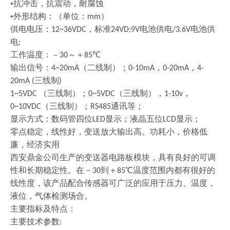
•抗冲击，抗震动，耐腐蚀
•外形结构：（单位：
）
mm
供电电压：
，标准
电池供电
电池供
12~36VDC
24VD;9V
/3.6V
电
;
工作温度：－
～＋
℃
30
85
输出信号：
（二线制）；
，
，
4~20mA
0-10mA
0-20mA
4-
三线制
20mA (
)
（三线制）；
（三线制），
，
1~5VDC
0~5VDC
1-10v
（三线制）；
通讯等；
0~10VDC
RS485
显示方式：数码管四位
显示；液晶五位
显示；
LED
LCD
零点稳定，线性好，变送放大输出高。功耗小，价格低
廉，经济实用
西安鼎金公司生产的变送器电路板模块，具有良好的可调
性和长期稳定性。在－
到＋
℃温度范围内都有很好的
30
85
线性度，该产品配合传感器可广泛的应用于压力、温度，
液位，气体检测场合。
主要指标及特点：
主要技术参数
: