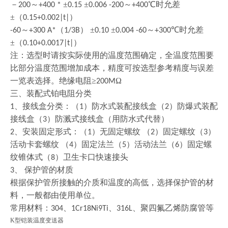
－
～
±
±
～
℃时允差
200
+400 *
0.15
0.006 -200
+400
±（
）
0.15+0.002|t|
～
（
） ±
±
～
℃时允差
-60
+300 A*
1/3B
0.10
0.004 -60
+300
±（
）
0.10+0.0017|t|
注：选型时请按实际使用的温度范围确定，全温度范围要
比部分温度范围增加成本，精度可按选型参考精度与误差
一览表选择。绝缘电阻
≥
Ω
200M
三、装配式铂电阻分类
、接线盒分类：（
）防水式装配接线盒（
）防爆式装配
1
1
2
接线盒（
）防溅式接线盒（用防水式代替）
3
、安装固定形式：（
）无固定螺纹 （
）固定螺纹（
）
2
1
2
3
活动卡套螺纹 （
）固定法兰（
）活动法兰（
）固定螺
4
5
6
纹锥体式（
）卫生卡口快速接头
8
、 保护管的材质
3
根据保护管所接触的介质和温度的高低，选择保护管的材
料，一般都由使用单位。
常用材料：
、
、
、聚四氟乙烯防腐管等
304
1Cr18Ni9Ti
316L
K型铠装温度变送器