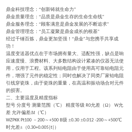
鼎金科技理念：
“创新铸就生命力"
鼎金质量理念：
“品质是鼎金生存的生命生命线"
鼎金服务理念：
“顾客满意是鼎金发展的不断追求"
鼎金管理理念：
“员工凝聚是鼎金成长的根基"
经过千锤百炼，鼎金更加坚强！
“鼎金"与您携手共享成
功！
温度变送器优点在于市场拥有量大、适配性强，缺点是响
应速度慢、浪费材料、大多数结构设计紧凑的仪器无法使
用，仅用于工程。该系列铂电阻由于使用高可靠铂电阻元
件，增强了元件的稳定性；同时也解决了同类厂家铂电阻
引线穿瓷珠，由于瓷珠的重量，在高温和振动场合对元件
的损害。
二、主要温度及精度指标
型号
分度号
测量范围（
℃） 精度等级
允差（Ω）
允
R0
W
差 允许偏差Δ
（℃）
t
－
～
级 ±
±
～
℃
WZPKK Pt100
200
+500 B
0.30
0.012 -200
+500
时允差±（
）
0.30+0.005|t|