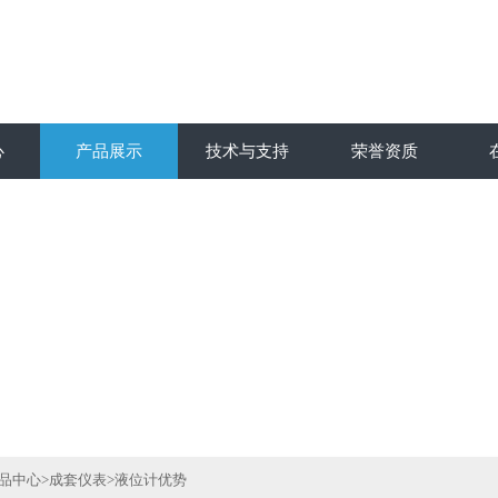
心
产品展示
技术与支持
荣誉资质
品中心
>
成套仪表
>
液位计优势