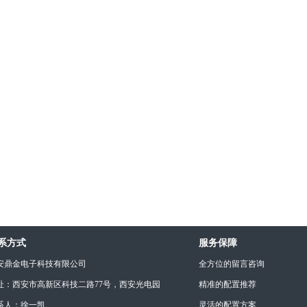
系方式
服务保障
安鼎金电子科技有限公司
全方位的留言咨询
址：西安市高新区科技二路77号，西安光电园
精准的配置推荐
系人：徐一凯
灵活的配置方案