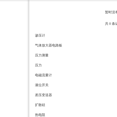
产品列表
暂时没
PRODUCTS LIST
共 0 
成套仪表
渗压计
气体放大器电路板
压力测量
压力
电磁流量计
液位开关
差压变送器
扩散硅
热电阻