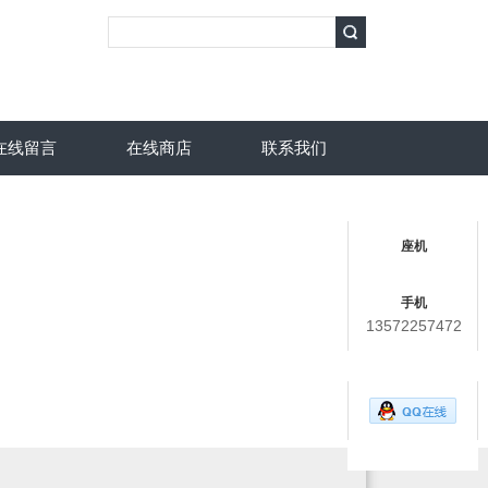
在线留言
在线商店
联系我们
联系人
座机
手机
13572257472
在线客服
用心服务 成就你我