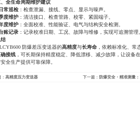
三、全生命周期维护建议
日常巡检
：检查泄漏、接线、零点、显示与噪声。
季度维护
：清洁接口、检查管路、校零、紧固端子。
年度维护
：全面校准、性能验证、电气与结构安全检测。
台账记录
：记录校准日期、工况、故障与维修，实现可追溯管理
总结
LCYB600 防爆差压变送器的
高精度
与
长寿命
，依赖标准化、常
正确接线
，可长期保持精度稳定、降低漂移、减少故障，让设备
与安全生产提供可靠保障。
篇：
高精度压力变送器
下一篇：
防爆安全・精准测量：HL
爆差压变送器功能与应用