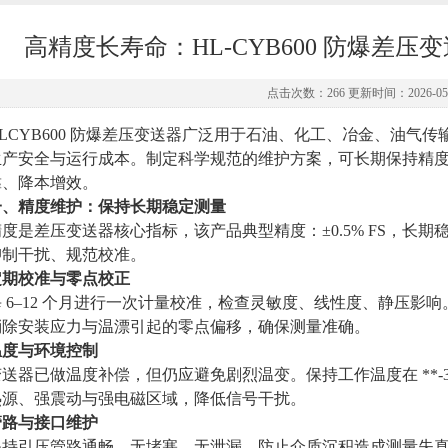
高精度长寿命：HL‑CYB600 防爆差
点击次数：266 更新时间：2026-05-
HLCYB600 防爆差压变送器广泛用于石油、化工、冶金、油气
生产安全与运行成本。制定科学规范的维护方案，可长期保持精
靠、降本增效。
一、精度维护：保持长期稳定测量
精度是差压变送器核心指标，该产品典型精度
：
±0.5% FS，长期
抑制干扰、规范校准。
定期校准与零点校正
每 6–12 个月进行一次计量校准，检查灵敏度、线性度、静压影
消除安装应力与温漂引起的零点偏移，确保测量准确。
温度与环境控制
变送器已做温度补偿，但仍应避免剧烈温变。保持工作温度在 **-3
热源、强震动与强电磁区域，降低信号干扰。
管路与接口维护
保持引压管路通畅、无堵塞、无泄漏，防止介质沉积造成测量失