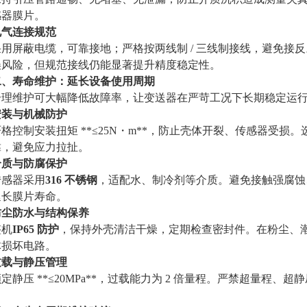
感器膜片。
电气连接规范
采用屏蔽电缆，可靠接地；严格按两线制 / 三线制接线，避免接
误风险，但规范接线仍能显著提升精度稳定性。
二、寿命维护：延长设备使用周期
合理维护可大幅降低故障率，让变送器在严苛工况下长期稳定运
安装与机械防护
格控制安装扭矩 **≤25N・m**，防止壳体开裂、传感器受损。选用适
靠，避免应力拉扯。
介质与防腐保护
传感器采用
316 不锈钢
，适配水、制冷剂等介质。避免接触强腐蚀
延长膜片寿命。
防尘防水与结构保养
整机
IP65 防护
，保持外壳清洁干燥，定期检查密封件。在粉尘、
体损坏电路。
过载与静压管理
定静压 **≤20MPa**，过载能力为 2 倍量程。严禁超量程
。