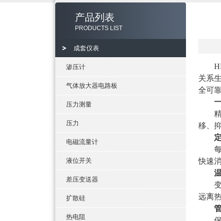
产品列表
PRODUCTS LIST
成套仪表
渗压计
关系
气体放大器电路板
全可
压力测量
压力
移、
电磁流量计
液位开关
快速
差压变送器
远离
扩散硅
热电阻