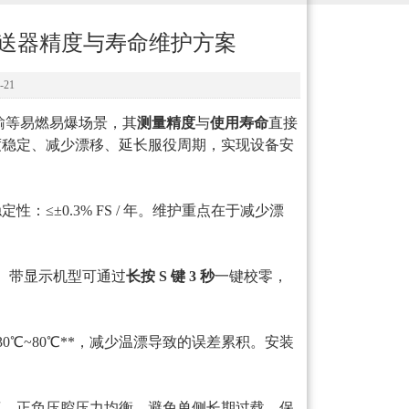
压变送器精度与寿命维护方案
21
传输等易燃易爆场景，其
测量精度
与
使用寿命
直接
度稳定、减少漂移、延长服役周期，实现设备安
稳定性
：
≤±0.3% FS / 年。维护重点在于减少漂
响。带显示机型可通过
长按 S 键 3 秒
一键校零，
0℃~80℃**，减少温漂导致的误差累积。安装
真。正负压腔压力均衡，避免单侧长期过载，保