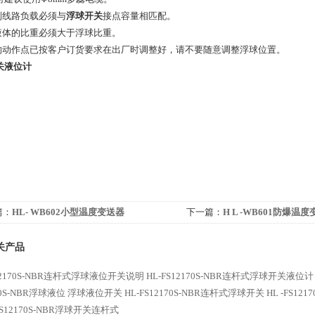
控制线路负载必须与
浮球开关
接点容量相匹配。
测液体的比重必须大于浮球比重。
球的动作点已按客户订货要求在出厂时调整好，请不要随意调整浮球位置。
关液位计
篇：
HL- WB602小型温度变送器
下一篇：
H L -WB601防爆温
关产品
S12170S-NBR连杆式浮球液位开关说明
HL-FS12170S-NBR连杆式浮球开关液位计
70S-NBR浮球液位
浮球液位开关
HL-FS12170S-NBR连杆式浮球开关
HL -FS12
FS12170S-NBR浮球开关连杆式