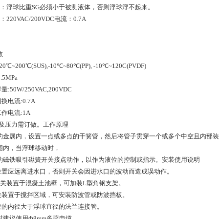
重：浮球比重SG必须小于被测液体，否则浮球浮不起来。
220VAC/200VDC电流：0.7A
数
20℃~200℃(SUS),-10℃~80℃(PP), -10℃~120C(PVDF)
.5MPa
量:50W/250VAC,200VDC
换电流:0.7A
工作电流:1A
度及压力需订做。工作原理
的金属内，设置一点或多点的干簧管，然后将管子贯穿一个或多个中空且内部装
围内，当浮球移动时，
的磁铁吸引磁簧开关接点动作，以作为液位的控制或指示。安装使用说明
装位置应远离进水口，否则开关会因进水口的波动而造成误动作。
开关装置于混凝土池壁，可加装L型角钢支架。
开关装置于搅拌区域，可安装防波管或防波挡板。
择管的内径大于浮球直径的法兰连接管。
线时建议使用Φ8mm多蕊电缆。