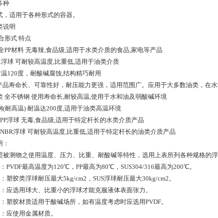
多种
式，适用于各种形式的容器。
类说明
合形式 特点
全PP材料 无毒辣,食品级,适用于水类介质的食品,家电等产品
BR浮球 可耐较高温度,比重低,适用于油类介质
 耐温120度，耐酸碱腐蚀,结构精巧耐用
lon 产品寿命长、可靠性好，耐压能力更强，适用范围广。应用于大多数油类，在
类 全不锈钢 使用寿命长,耐较高温,使用于水和油及弱酸碱环境
(耐高温) 耐温达200度,适用于油类高温环境
PP浮球 无毒,食品级,适用于特定杆长的水类介质产品
+NBR浮球 可耐较高温度,比重低,适用于特定杆长的油类介质产品
明：
被测物之使用温度、压力、比重、耐酸碱等特性，选用上表所列各种规格的浮
：PVDF最高温度为120℃，PP最高为80℃，SUS304/316最高为200℃。
：塑胶类浮球耐压最大5kg/cm2，SUS浮球耐压最大30kg/cm2。
着：应选用球大、比重小的浮球才能克服液体表面张力。
性：塑胶材质适用于酸碱场所，如有温度考虑时应选用PVDF。
精：应使用金属材质。