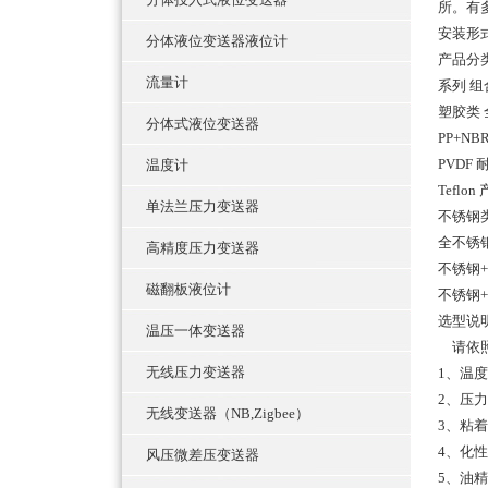
所。有
安装形
分体液位变送器液位计
产品分
流量计
系列 组
塑胶类 
分体式液位变送器
PP+N
PVDF
温度计
Tef
单法兰压力变送器
不锈钢
全不锈钢
高精度压力变送器
不锈钢+
磁翻板液位计
不锈钢
选型说
温压一体变送器
请依照
无线压力变送器
1、温度
2、压力
无线变送器（NB,Zigbee）
3、粘
4、化
风压微差压变送器
5、油