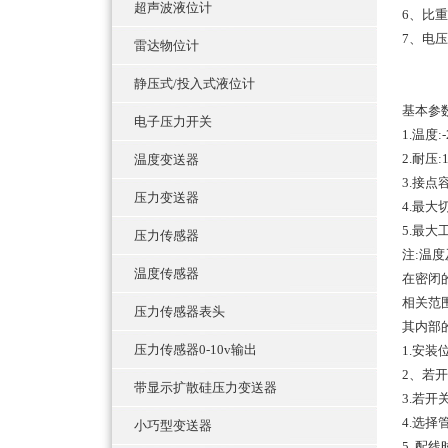
超声波液位计
6、比
7、电压：
雷达物位计
静压式/投入式液位计
基本参
电子压力开关
1.温度:-
2.耐压:1
温度变送器
3.接点容
压力变送器
4.最大切
5.最大
压力传感器
注:温
温度传感器
在密闭
相关范
压力传感器表头
其内部
压力传感器0-10v输出
1.安
2、若
带显示扩散硅压力变送器
3.若
4.选
小巧型变送器
5. 配