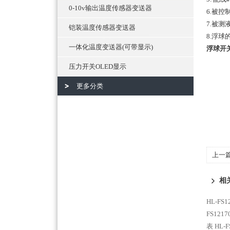
0-10v输出温度传感器变送器
6.被
7.被
铠装温度传感器变送器
8.浮
一体化温度变送器(可带显示)
浮球开
压力开关OLED显示
更多分类
上一
相
HL-F
FS121
表
HL-