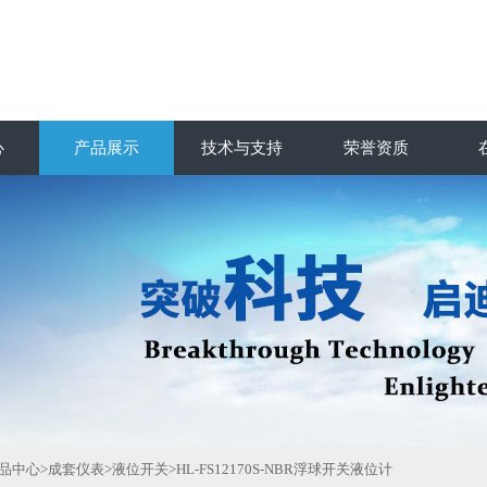
心
产品展示
技术与支持
荣誉资质
品中心
>
成套仪表
>
液位开关
>HL-FS12170S-NBR浮球开关液位计