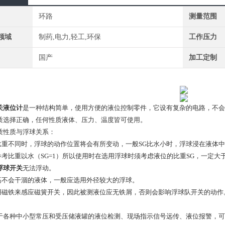
环路
测量范围
领域
制药,电力,轻工,环保
工作压力
国产
加工定制
关液位计
是一种结构简单，使用方便的液位控制零件，它设有复杂的电路，不会
质选择正确，任何性质液体、压力、温度皆可使用。
质性质与浮球关系：
体比重不同时，浮球的动作位置将会有所变动，一般SG比水小时，浮球浸在液体
参考比重以水（SG=1）所以使用时在选用浮球时须考虑液位的比重SG，一定大
浮球开关
无法浮动。
度高不会干涸的液体，一般应选用外径较大的浮球。
使用磁铁来感应磁簧开关，因此被测液位应无铁屑，否则会影响浮球队开关的动作
于各种中小型常压和受压储液罐的液位检测、现场指示信号远传、液位报警，可