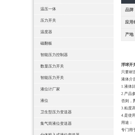
温压一体
品牌
压力开关
应用
温度器
产地
磁翻板
智能压力控制器
浮球开
数显压力开关
只要材
智能压力开关
液体介
1.液
液位计厂家
2.
产品
液位
否则，
3.粘
卫生型压力变送器
4.是
用途：
集气筒液位变送器
专门用
分体投入式液位变送器