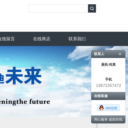
在线留言
在线商店
联系我们
联系人
座机/传真
手机
13572257472
在线客服
用心服务 成就你我