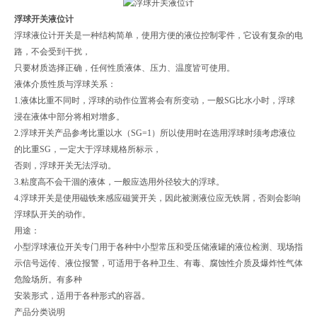
浮球开关液位计
浮球液位计开关是一种结构简单，使用方便的液位控制零件，它设有复杂的电
路，不会受到干扰，
只要材质选择正确，任何性质液体、压力、温度皆可使用。
液体介质性质与浮球关系：
1.液体比重不同时，浮球的动作位置将会有所变动，一般SG比水小时，浮球
浸在液体中部分将相对增多。
2.浮球开关产品参考比重以水（SG=1）所以使用时在选用浮球时须考虑液位
的比重SG，一定大于浮球规格所标示，
否则，浮球开关无法浮动。
3.粘度高不会干涸的液体，一般应选用外径较大的浮球。
4.浮球开关是使用磁铁来感应磁簧开关，因此被测液位应无铁屑，否则会影响
浮球队开关的动作。
用途：
小型浮球液位开关专门用于各种中小型常压和受压储液罐的液位检测、现场指
示信号远传、液位报警，可适用于各种卫生、有毒、腐蚀性介质及爆炸性气体
危险场所。有多种
安装形式，适用于各种形式的容器。
产品分类说明