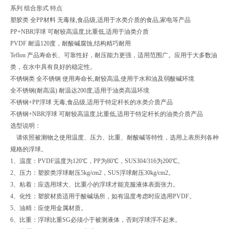
系列 组合形式 特点
塑胶类 全PP材料 无毒辣,食品级,适用于水类介质的食品,家电等产品
PP+NBR浮球 可耐较高温度,比重低,适用于油类介质
PVDF 耐温120度，耐酸碱腐蚀,结构精巧耐用
Teflon 产品寿命长、可靠性好，耐压能力更强，适用范围广。应用于大多数油
类，在水中具有良好的稳定性。
不锈钢类 全不锈钢 使用寿命长,耐较高温,使用于水和油及弱酸碱环境
全不锈钢(耐高温) 耐温达200度,适用于油类高温环境
不锈钢+PP浮球 无毒,食品级,适用于特定杆长的水类介质产品
不锈钢+NBR浮球 可耐较高温度,比重低,适用于特定杆长的油类介质产品
选型说明：
请依照被测物之使用温度、压力、比重、耐酸碱等特性，选用上表所列各种
规格的浮球。
1、温度：PVDF温度为120℃，PP为80℃，SUS304/316为200℃。
2、压力：塑胶类浮球耐压5kg/cm2，SUS浮球耐压30kg/cm2。
3、粘着：应选用球大、比重小的浮球才能克服液体表面张力。
4、化性：塑胶材质适用于酸碱场所，如有温度考虑时应选用PVDF。
5、油精：应使用金属材质。
6、比重：浮球比重SG必须小于被测液体，否则浮球浮不起来。