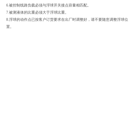
6.被控制线路负载必须与浮球开关接点容量相匹配。
7.被测液体的比重必须大于浮球比重。
8.浮球的动作点已按客户订货要求在出厂时调整好，请不要随意调整浮球位
置。