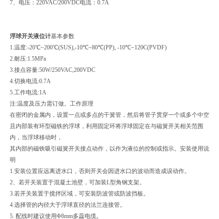
7、电压：220VAC/200VDC电流：0.7A
浮球开关液位计
基本参数
1.温度:-20℃~200℃(SUS),-10℃~80℃(PP), -10℃~120C(PVDF)
2.耐压:1.5MPa
3.接点容量:50W/250VAC,200VDC
4.切换电流:0.7A
5.工作电流:1A
注:温度及压力需订做。工作原理
在密闭的金属内，设置一点或多点的干簧管，然后将管子贯穿一个或多个中空
且内部装有环型磁铁的浮球，利用固定环将浮球固定在与磁簧开关相关范围
内，当浮球移动时，
其内部的磁铁吸引磁簧开关接点动作，以作为液位的控制或指示。安装使用说
明
1.安装位置应远离进水口，否则开关会因进水口的波动而造成误动作。
2、若开关装置于混凝土池壁，可加装L型角钢支架。
3.若开关装置于搅拌区域，可安装防波管或防波挡板。
4.选择管的内径大于浮球直径的法兰连接管。
5. 配线时建议使用Φ8mm多蕊电缆。