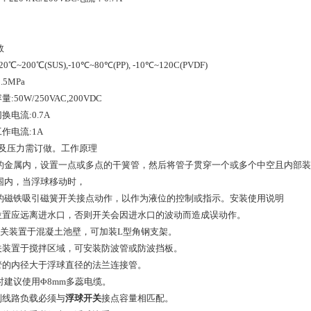
数
20℃~200℃(SUS),-10℃~80℃(PP), -10℃~120C(PVDF)
.5MPa
量:50W/250VAC,200VDC
换电流:0.7A
工作电流:1A
度及压力需订做。工作原理
的金属内，设置一点或多点的干簧管，然后将管子贯穿一个或多个中空且内部装
围内，当浮球移动时，
的磁铁吸引磁簧开关接点动作，以作为液位的控制或指示。安装使用说明
装位置应远离进水口，否则开关会因进水口的波动而造成误动作。
开关装置于混凝土池壁，可加装L型角钢支架。
开关装置于搅拌区域，可安装防波管或防波挡板。
择管的内径大于浮球直径的法兰连接管。
线时建议使用Φ8mm多蕊电缆。
控制线路负载必须与
浮球开关
接点容量相匹配。