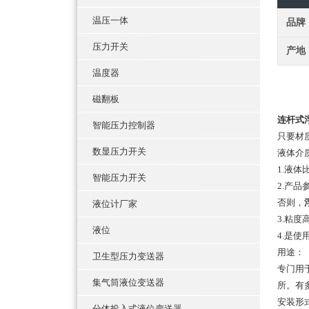
温压一体
品牌
压力开关
产地
温度器
磁翻板
连杆式
智能压力控制器
只要材
数显压力开关
液体介
1.液
智能压力开关
2.
产品
否则，
液位计厂家
3.粘
液位
4.是
用途：
卫生型压力变送器
专门用
集气筒液位变送器
所。有
安装形
分体投入式液位变送器