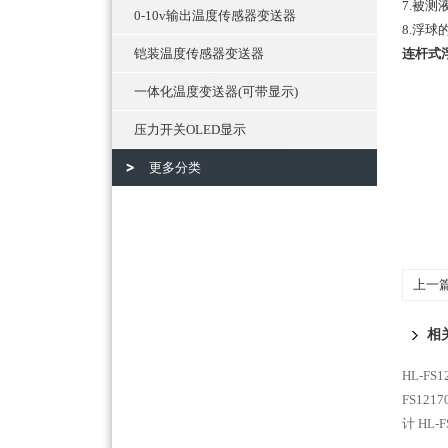
7.被
0-10v输出温度传感器变送器
8.浮
铠装温度传感器变送器
连杆式
一体化温度变送器(可带显示)
压力开关OLED显示
更多分类
上一
相
HL-F
FS121
计
HL-