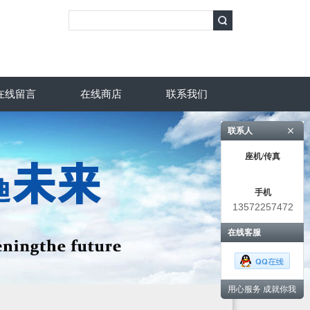
在线留言
在线商店
联系我们
联系人
座机/传真
手机
13572257472
在线客服
用心服务 成就你我