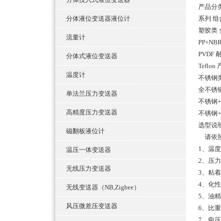
产品分
分体液位变送器液位计
系列 组
塑胶类 
流量计
PP+N
PVDF
分体式液位变送器
Tef
温度计
不锈钢
全不锈钢
单法兰压力变送器
不锈钢+
高精度压力变送器
不锈钢
选型说
磁翻板液位计
请依照
1、温度
温压一体变送器
2、压力
无线压力变送器
3、粘
4、化
无线变送器（NB,Zigbee）
5、油
风压微差压变送器
6、比
7、电压：