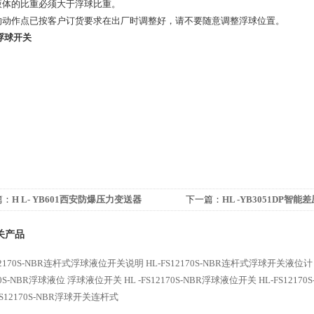
测液体的比重必须大于浮球比重。
球的动作点已按客户订货要求在出厂时调整好，请不要随意调整浮球位置。
浮球开关
篇：
H L- YB601西安防爆压力变送器
下一篇：
HL -YB3051DP智
关产品
S12170S-NBR连杆式浮球液位开关说明
HL-FS12170S-NBR连杆式浮球开关液位计
70S-NBR浮球液位
浮球液位开关
HL -FS12170S-NBR浮球液位开关
HL-FS121
FS12170S-NBR浮球开关连杆式