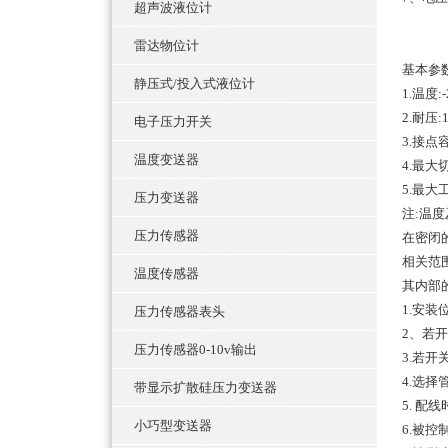
超声波液位计
雷达物位计
基本参
静压式/投入式液位计
1.温度:-
2.耐压:1
电子压力开关
3.接点容
温度变送器
4.最大切
5.最大
压力变送器
注:温
压力传感器
在密闭
相关范
温度传感器
其内部
1.安
压力传感器表头
2、若
压力传感器0-10v输出
3.若
4.选
带显示扩散硅压力变送器
5. 配
小巧型变送器
6.被