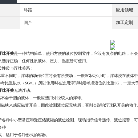
环路
应用领域
国产
加工定制
浮球开关
是一种结构简单，使用方便的液位控制零件，它设有复杂的电路，不会
质选择正确，任何性质液体、压力、温度皆可使用。
质性质与浮球关系：
体比重不同时，浮球的动作位置将会有所变动，一般SG比水小时，浮球浸在液体
参考比重以水（SG=1）所以使用时在选用浮球时须考虑液位的比重SG，一定大
浮球开关
无法浮动。
度高不会干涸的液体，一般应选用外径较大的浮球。
使用磁铁来感应磁簧开关，因此被测液位应无铁屑，否则会影响浮球队开关的动作
于各种中小型常压和受压储液罐的液位检测、现场指示信号远传、液位报警，可
多种
式，适用于各种形式的容器。