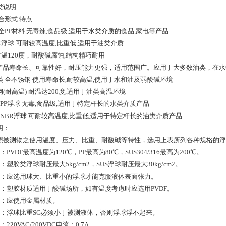
类说明
合形式 特点
全PP材料 无毒辣,食品级,适用于水类介质的食品,家电等产品
BR浮球 可耐较高温度,比重低,适用于油类介质
 耐温120度，耐酸碱腐蚀,结构精巧耐用
lon 产品寿命长、可靠性好，耐压能力更强，适用范围广。应用于大多数油类，在
类 全不锈钢 使用寿命长,耐较高温,使用于水和油及弱酸碱环境
(耐高温) 耐温达200度,适用于油类高温环境
PP浮球 无毒,食品级,适用于特定杆长的水类介质产品
+NBR浮球 可耐较高温度,比重低,适用于特定杆长的油类介质产品
明：
被测物之使用温度、压力、比重、耐酸碱等特性，选用上表所列各种规格的浮
：PVDF最高温度为120℃，PP最高为80℃，SUS304/316最高为200℃。
：塑胶类浮球耐压最大5kg/cm2，SUS浮球耐压最大30kg/cm2。
着：应选用球大、比重小的浮球才能克服液体表面张力。
性：塑胶材质适用于酸碱场所，如有温度考虑时应选用PVDF。
精：应使用金属材质。
重：浮球比重SG必须小于被测液体，否则浮球浮不起来。
220VAC/200VDC电流：0.7A