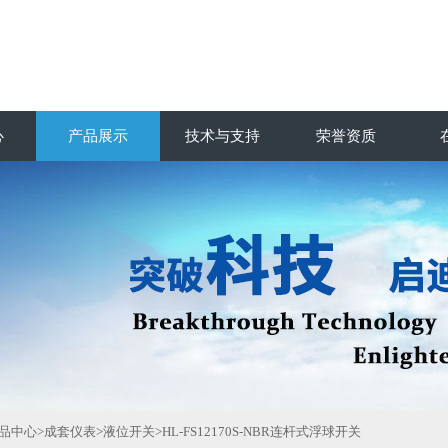
心
产品展示
技术与支持
荣誉资质
品中心
>
成套仪表
>
液位开关
>HL-FS12170S-NBR连杆式浮球开关