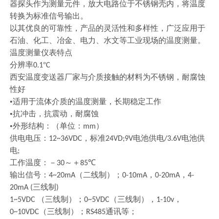
器探头作为测量元件，放大电路位于不锈钢壳内，将温度
转换为标准信号输出。
以其优良的可靠性，产品的灵活性和多样性，广泛应用于
石油、化工、冶金、电力、水文等工业现场的温度测量。
温度测量仪表特点
分辨率
°
0.1
C
西安温度变送器厂家与介质接触的材料为不锈钢，耐腐蚀
性好
•适用于流体介质的温度测量，长期稳定工作
•抗冲击，抗震动，耐腐蚀
•外形结构：（单位：
）
mm
供电电压：
，标准
电池供电
电池供
12~36VDC
24VD;9V
/3.6V
电
;
工作温度：－
～＋
℃
30
85
输出信号：
（二线制）；
，
，
4~20mA
0-10mA
0-20mA
4-
三线制
20mA (
)
（三线制）；
（三线制），
，
1~5VDC
0~5VDC
1-10v
（三线制）；
通讯等；
0~10VDC
RS485