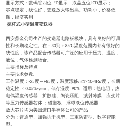
显示方式：数码管四位
显示；液晶五位
显示；
LED
LCD
零点稳定，线性好，变送放大输出高。功耗小，价格低
廉，经济实用
探杆式小型温度变送器
西安鼎金公司生产的变送器电路板模块，具有良好的可调
性和长期稳定性。在－
到＋
℃温度范围内都有很好的
30
85
线性度，该产品配合传感器可广泛的应用于压力、温度，
液位，气体检测场合。
主要指标及特点：
主要技术参数
:
工作温度：
度～
度，温度漂移
≤
×
度，长期
-25
+85
:
1
10-4FS/
稳定性
≤
，储存湿度
适用：热电阻，热
:
0.05%/year
: 90%
电偶温度传感器；扩散硅、陶瓷压阻、溅射薄膜，应变片
等压力传感器芯体
；磁翻板，浮球液位传感器
放大芯片均为美国进口半导体公司的产品
分为：普通型、加强抗干扰型、三重防雷型、数字智能
型。