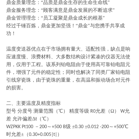
鼎金质量理念：
“品质是鼎金生存的生命生命线"
鼎金服务理念：
“顾客满意是鼎金发展的不断追求"
鼎金管理理念：
“员工凝聚是鼎金成长的根基"
经过千锤百炼，鼎金更加坚强！
“鼎金"与您携手共享成
功！
温度变送器优点在于市场拥有量大、适配性强，缺点是响
应速度慢、浪费材料、大多数结构设计紧凑的仪器无法使
用，仅用于工程。该系列铂电阻由于使用高可靠铂电阻元
件，增强了元件的稳定性；同时也解决了同类厂家铂电阻
引线穿瓷珠，由于瓷珠的重量，在高温和振动场合对元件
的损害。
二、主要温度及精度指标
型号
分度号
测量范围（
℃） 精度等级
允差（Ω）
允
R0
W
差 允许偏差Δ
（℃）
t
－
～
级 ±
±
～
℃
WZPKK Pt100
200
+500 B
0.30
0.012 -200
+500
时允差±（
）
0.30+0.005|t|