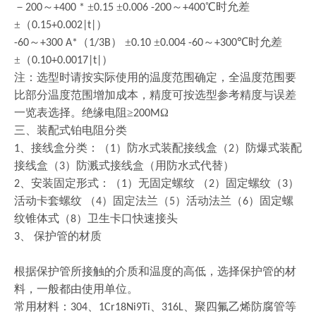
－
～
±
±
～
℃时允差
200
+400 *
0.15
0.006 -200
+400
±（
）
0.15+0.002|t|
～
（
） ±
±
～
℃时允差
-60
+300 A*
1/3B
0.10
0.004 -60
+300
±（
）
0.10+0.0017|t|
注：选型时请按实际使用的温度范围确定，全温度范围要
比部分温度范围增加成本，精度可按选型参考精度与误差
一览表选择。绝缘电阻
≥
Ω
200M
三、装配式铂电阻分类
、接线盒分类：（
）防水式装配接线盒（
）防爆式装配
1
1
2
接线盒（
）防溅式接线盒（用防水式代替）
3
、安装固定形式：（
）无固定螺纹 （
）固定螺纹（
）
2
1
2
3
活动卡套螺纹 （
）固定法兰（
）活动法兰（
）固定螺
4
5
6
纹锥体式（
）卫生卡口快速接头
8
、 保护管的材质
3
根据保护管所接触的介质和温度的高低，选择保护管的材
料，一般都由使用单位。
常用材料：
、
、
、聚四氟乙烯防腐管等
304
1Cr18Ni9Ti
316L