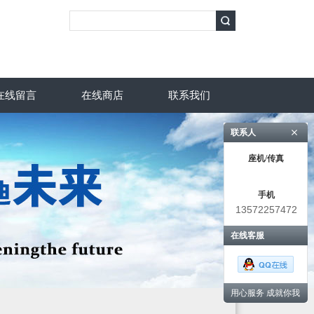
在线留言
在线商店
联系我们
联系人
座机/传真
手机
13572257472
在线客服
用心服务 成就你我