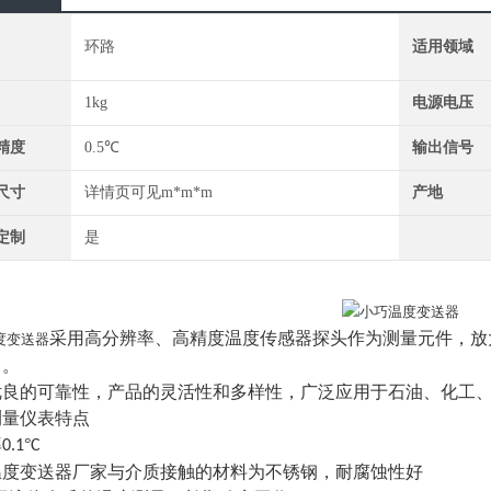
环路
适用领域
1kg
电源电压
精度
0.5℃
输出信号
尺寸
详情页可见m*m*m
产地
定制
是
采用高分辨率、高精度温度传感器探头作为测量元件，放
度变送器
出。
优良的可靠性，产品的灵活性和多样性，广泛应用于石油、化工
测量仪表特点
率
°
0.1
C
温度变送器厂家与介质接触的材料为不锈钢，耐腐蚀性好