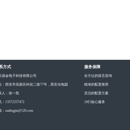
系方式
服务保障
安鼎金电子科技有限公司
全方位的留言咨询
址：西安市高新区科技二路77号，西安光电园
精准的配置推荐
系人：徐一凯
灵活的配置方案
：13572257472
1对1贴心服务
：xadingjin@126.com