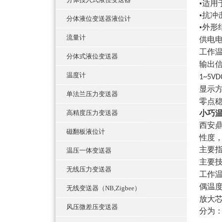
•适
•抗冲
分体液位变送器液位计
•外形
流量计
供电
工作
分体式液位变送器
输出
温度计
1~5V
显示
单法兰压力变送器
零点
高精度压力变送器
小巧
西安
磁翻板液位计
性度
主要
温压一体变送器
主要
无线压力变送器
工作
偶温
无线变送器（NB,Zigbee）
放大
风压微差压变送器
分为