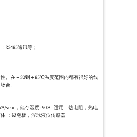
）；
通讯等；
RS485
定性。在－
到＋
℃温度范围内都有很好的线
30
85
测场合。
，储存湿度
适用：热电阻，热电
5%/year
: 90%
芯体
；磁翻板，浮球液位传感器