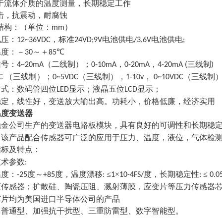
用于流体介质的温度测量，长期稳定工作
击，抗震动，耐腐蚀
结构：（单位：
）
mm
电压：
，标准
电池供电
电池供电
12~36VDC
24VD;9V
/3.6V
;
温度：－
～＋
℃
30
85
信号：
（二线制）；
，
，
三线制
4~20mA
0-10mA
0-20mA
4-20mA (
)
（三线制）；
（三线制），
，
（三线制
DC
0~5VDC
1-10v
0~10VDC
方式：数码管四位
显示；液晶五位
显示；
LED
LCD
稳定，线性好，变送放大输出高。功耗小，价格低廉，经济实用
温度变送器
鼎金公司生产的变送器电路板模块，具有良好的可调性和长期稳
，该产品配合传感器可广泛的应用于压力、温度，液位，气体检
指标及特点：
技术参数
:
温度：
度～
度，温度漂移
≤
×
度，长期稳定性
≤
-25
+85
:
1
10-4FS/
:
0.0
度传感器；扩散硅、陶瓷压阻、溅射薄膜，应变片等压力传感器
芯片均为美国进口半导体公司的产品
：普通型、加强抗干扰型、三重防雷型、数字智能型。