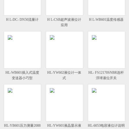
H L-DC- DN50流量计
H L-CSB超声波液位计
H L-WB601温度传感器
应用
HL-WB601插入式温度
HL-YW602液位计一体
HL- FS12170SNBR连杆
变送器小巧型
式
浮球液位开关
HL-YB601压力测量2088
HL-YW601液晶显示液
HL-6053电容液位计说明